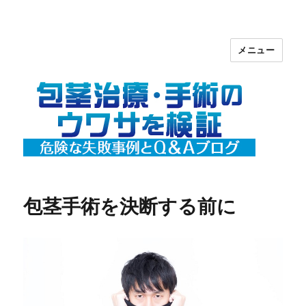
メニュー
包茎治療・手術のウワサを検証【危険
な失敗事例とＱ＆Ａ】ブログ
包茎手術を決断する前に