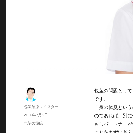
包茎の問題として
です。
投
包茎治療マイスター
自身の体臭という
稿
投
2016年7月5日
のであれば、別に
者
稿
カ
包茎の彼氏
もしパートナーが
日:
テ
ことをまずは考え