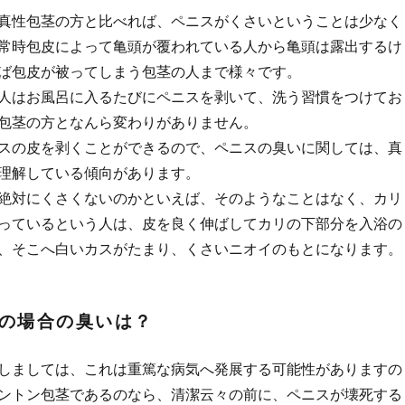
真性包茎の方と比べれば、ペニスがくさいということは少なく
常時包皮によって亀頭が覆われている人から亀頭は露出するけ
ば包皮が被ってしまう包茎の人まで様々です。
人はお風呂に入るたびにペニスを剥いて、洗う習慣をつけてお
包茎の方となんら変わりがありません。
スの皮を剥くことができるので、ペニスの臭いに関しては、真
理解している傾向があります。
絶対にくさくないのかといえば、そのようなことはなく、カリ
っているという人は、皮を良く伸ばしてカリの下部分を入浴の
、そこへ
白いカスがたまり、くさいニオイのもとになります。
の場合の臭いは？
しましては、これは重篤な病気へ発展する可能性がありますの
ントン包茎であるのなら、清潔云々の前に、
ペニスが壊死する