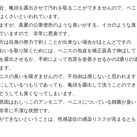
合、亀頭を露出させて汚れを取ることができませんので、ペニ
はくさいといわれています。
ますが、真夏の公衆便所のような臭いがする、イカのような臭
ていますので、非常に悪臭です。
方は自身の努力で剥くことが出来ない場合がほとんどですの
おいを取り除くためには、ペニスの包皮を矯正器具で伸ばして
を露出させるか、手術によって包茎を改善させるかの2通りの
ます。
ニスの臭いを嗅ぎませんので、不自由は感じないと思われます
にしているつもりであっても、亀頭を露出して洗うことのでき
どうしても臭くなってしまいます。
原因はおしっこのアンモニア、ペニスについている雑菌が臭い
非常に不潔な状態です。
ができないということは、性感染症の感染リスクが高まるとも