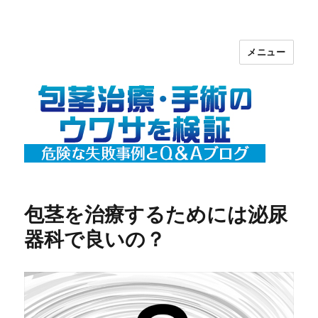
メニュー
包茎治療・手術のウワサを検証【危険
な失敗事例とＱ＆Ａ】ブログ
包茎を治療するためには泌尿
器科で良いの？