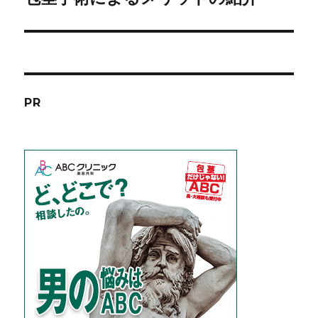
の
ー
投
シ
稿:
ョ
PR
ン