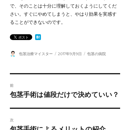
で、そのことは十分に理解しておくようにしてくだ
さい。すぐにやめてしまうと、やはり効果を実感す
ることができないのです。
投
包茎治療マイスター
投
2017年9月9日
カ
包茎の病院
稿
稿
テ
者
日:
ゴ
リ
ー
投
前
稿
包茎手術は値段だけで決めていい？
前
の
ナ
投
ビ
稿:
次
ゲ
包茎手術によるメリットの紹介
次