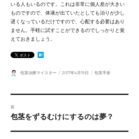
いる人もいるのです。
これは非常に個人差が大きい
ものですので、体液が出ていたとしても治りが少し
遅くなっているだけですので、心配する必要はあり
ません。
手軽に試すことができるのでしっかりと覚
えておきましょう。
投
包茎治療マイスター
投
2017年4月19日
カ
包茎手術
稿
稿
テ
者
日:
ゴ
リ
ー
投
前
稿
包茎をずるむけにするのは夢？
前
の
ナ
投