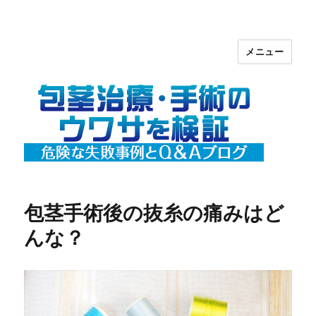
メニュー
包茎治療・手術のウワサを検証【危険
な失敗事例とＱ＆Ａ】ブログ
包茎手術後の抜糸の痛みはど
んな？