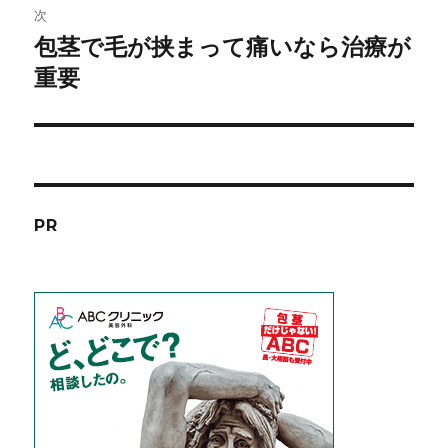
ビ
稿:
次
ゲ
包茎で毛が挟まって痛いなら治療が
次
重要
の
ー
投
シ
稿:
ョ
ン
PR