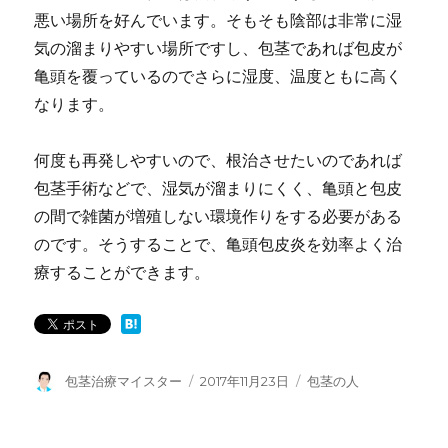
悪い場所を好んでいます。そもそも陰部は非常に湿
気の溜まりやすい場所ですし、包茎であれば包皮が
亀頭を覆っているのでさらに湿度、温度ともに高く
なります。
何度も再発しやすいので、根治させたいのであれば
包茎手術などで、湿気が溜まりにくく、亀頭と包皮
の間で雑菌が増殖しない環境作りをする必要がある
のです。そうすることで、亀頭包皮炎を効率よく治
療することができます。
投
包茎治療マイスター
投
2017年11月23日
カ
包茎の人
稿
稿
テ
者
日:
ゴ
リ