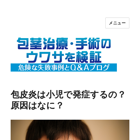
メニュー
包茎治療・手術のウワサを検証【危険
な失敗事例とＱ＆Ａ】ブログ
包皮炎は小児で発症するの？
原因はなに？