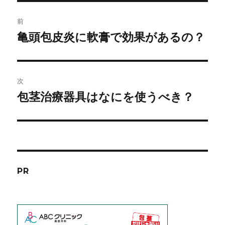
ー
投
前
稿
亀頭包皮炎に軟膏で効果があるの？
前
の
ナ
投
ビ
稿:
次
ゲ
包茎治療器具はなにを使うべき？
次
の
ー
投
シ
稿:
ョ
PR
ン