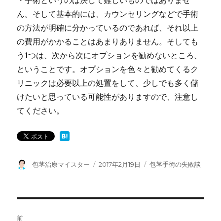
ん。そして基本的には、カウンセリングなどで手術
の方法が明確に分かっているのであれば、それ以上
の費用がかかることはあまりありません。そしても
う1つは、次から次にオプションを勧めないところ、
ということです。オプションを色々と勧めてくるク
リニックは必要以上の処置をして、少しでも多く儲
けたいと思っている可能性がありますので、注意し
てください。
投
包茎治療マイスター
投
2017年2月19日
カ
包茎手術の失敗談
稿
稿
テ
者
日:
ゴ
リ
ー
投
前