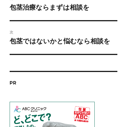
稿
包茎治療ならまずは相談を
前
の
ナ
投
ビ
稿:
次
ゲ
包茎ではないかと悩むなら相談を
次
の
ー
投
シ
稿:
ョ
PR
ン