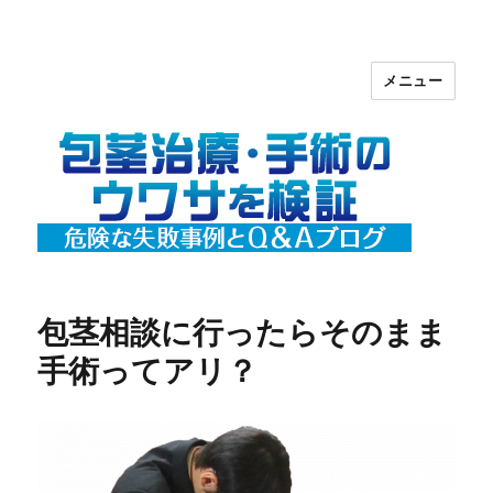
メニュー
包茎治療・手術のウワサを検証【危険
な失敗事例とＱ＆Ａ】ブログ
包茎相談に行ったらそのまま
手術ってアリ？